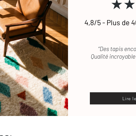
★★
stataires si besoin.
4,8/5 - Plus de 4
etien
des tapis en laine
 vous répond rapidement
“Des tapis enco
Qualité incroyable 
Lire l