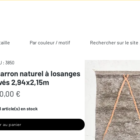
taille
Par couleur / motif
Rechercher sur le site 
 : 3850
marron naturel à losanges
vés 2,94x2,15m
Prix
0,00 €
1 article(s) en stock
r au panier