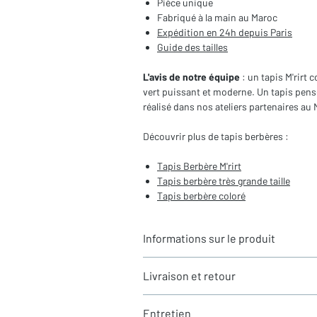
Pièce unique
Fabriqué à la main au Maroc
Expédition en 24h depuis Paris
Guide des tailles
L'avis de notre équipe
: un tapis M'rirt
vert puissant et moderne. Un tapis pensé
réalisé dans nos ateliers partenaires au 
Découvrir plus de tapis berbères :
Tapis Berbère M'rirt
Tapis berbère très grande taille
Tapis berbère coloré
Informations sur le produit
Livraison et retour
Typologie : Tapis berbère M'rirt
Motifs : Motifs de losanges gravés
LIVRAISON
Dimensions du tapis : 2,94X2,15m (h
Entretien
Expédition rapide depuis Paris 🇫🇷 - 