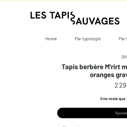
Home
Par typologie
Par 
SKU
Tapis berbère M'rirt 
oranges gra
2 29
Il ne reste que 
Ajoute