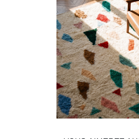
Nous pouvons vous recommander des pre
charge.
Besoin de plus de conseils ?
Consultez notre
guide complet d’entr
Une question ?
Contactez-nous
, on