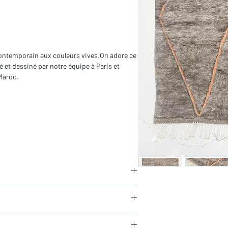
 contemporain aux couleurs vives.On adore ce
 et dessiné par notre équipe à Paris et
Maroc.
ors franges)
aucun frais de douane en Europe