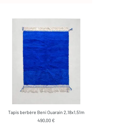
Tapis berbère Beni Ouarain 2,18x1,51m
Prix
490,00 €