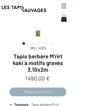
SKU : 4525
Tapis berbère M'rirt
kaki à motifs gravés
3,10x2m
Prix
1 490,00 €
Rupture de stock
Typologie
: Tapis berbère M'rirt