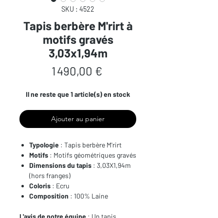
SKU : 4522
Tapis berbère M'rirt à
motifs gravés
3,03x1,94m
Prix
1 490,00 €
Il ne reste que 1 article(s) en stock
Ajouter au panier
Typologie
: Tapis berbère M'rirt
Motifs
: Motifs géométriques gravés
Dimensions du tapis
: 3,03X1,94m
(hors franges)
Coloris
: Ecru
Composition
: 100% Laine
L'avis de notre équipe
: Un tapis