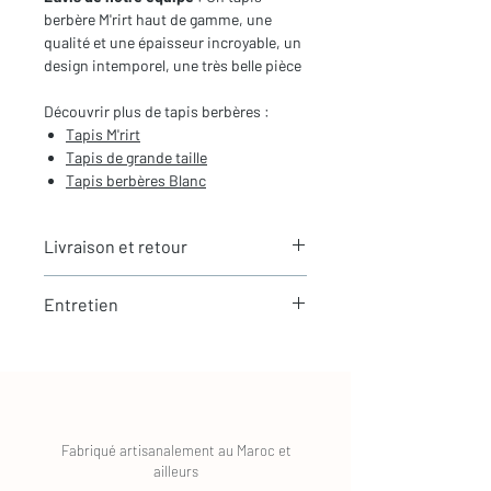
berbère M'rirt haut de gamme, une
qualité et une épaisseur incroyable, un
design intemporel, une très belle pièce
Découvrir plus de tapis berbères :
Tapis M'rirt
Tapis de
grande taille
Tapis berbères
Blanc
Livraison et retour
LIVRAISON
Entretien
Expédition rapide depuis Paris 🇫🇷 -
aucun frais de douane en Europe
La laine est une matière naturellement
Tous nos tapis sont en stock et
résistante et facile à entretenir
expédiés sous 24h via Chronopost.
Entretien simple au quotidien
🇫🇷 France : livraison en 24 à 48h
Aspiration régulière sans brosse
🇪🇺 Europe : 3 à 4 jours
Fabriqué artisanalement au Maroc et
(aspiration seule)
🌍 International : environ 7 jours
ailleurs
Évite les passages trop agressifs