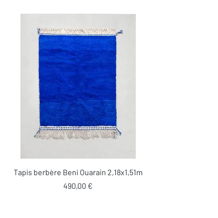
Tapis berbère Beni Ouarain 2,18x1,51m
Prix
490,00 €