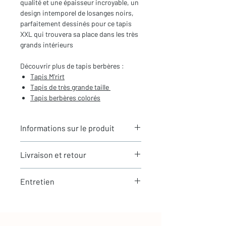
qualité et une épaisseur incroyable, un
design intemporel de losanges noirs,
parfaitement dessinés pour ce tapis
XXL qui trouvera sa place dans les très
grands intérieurs
Découvrir plus de tapis berbères :
Tapis M'rirt
Tapis de très grande taille
Tapis berbères
colorés
Informations sur le produit
Typologie
: Tapis berbère M'rirt
Livraison et retour
Motifs
: Motifs de losanges
Dimensions du tapis
: 4,13X3,10m
LIVRAISON
(hors franges)
Entretien
Expédition rapide depuis Paris 🇫🇷 -
Coloris
: Ecru et noir
aucun frais de douane en Europe
Composition
: 100% Laine
La laine est une matière naturellement
Tous nos tapis sont en stock et
résistante et facile à entretenir
expédiés sous 24h via Chronopost.