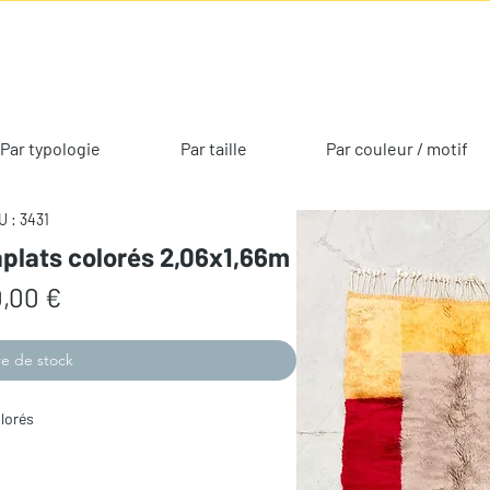
Par typologie
Par taille
Par couleur / motif
 : 3431
 aplats colorés 2,06x1,66m
Prix
,00 €
e de stock
olorés