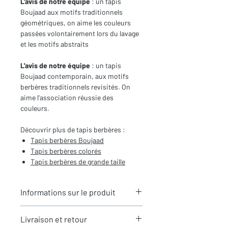
L'avis de notre équipe
: un tapis
Boujaad aux motifs traditionnels
géométriques, on aime les couleurs
passées volontairement lors du lavage
et les motifs abstraits
L'avis de notre équipe
: un tapis
Boujaad contemporain, aux motifs
berbères traditionnels revisités. On
aime l'association réussie des
couleurs.
Découvrir plus de tapis berbères :
Tapis berbères Boujaad
Tapis berbères colorés
Tapis berbères de grande taille
Informations sur le produit
Typologie
: Tapis berbère Boujaad
Livraison et retour
Motifs
: Motifs berbères