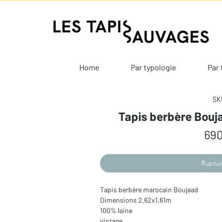
Home
Par typologie
Par 
SKU
Tapis berbère Bouj
690
Ruptur
Tapis berbère marocain Boujaad
Dimensions 2,62x1,61m
100% laine
vintage