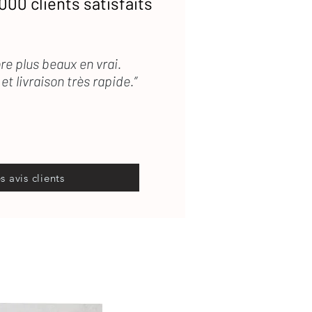
000 clients satisfaits
re plus beaux en vrai.
et livraison très rapide.”
es avis clients