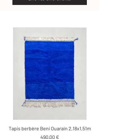
0634789095)
Tapis berbère Beni Ouarain 2,18x1,51m
Prix
490,00 €