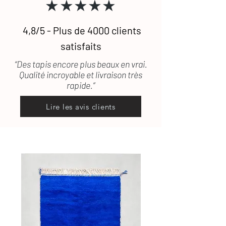
★★★★★
d’entretien
des tapis en laine
Une question ?
Contactez-nous
, on
vous répond rapidement
4,8/5 - Plus de 4000 clients
satisfaits
“Des tapis encore plus beaux en vrai.
Qualité incroyable et livraison très
rapide.”
Lire les avis clients