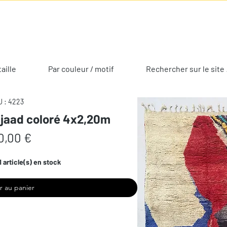
taille
Par couleur / motif
Rechercher sur le site 
 : 4223
ujaad coloré 4x2,20m
Prix
0,00 €
1 article(s) en stock
r au panier