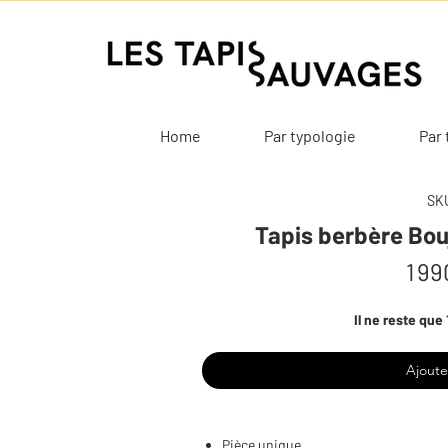
Home
Par typologie
Par 
SKU
Tapis berbère Bo
1 99
Il ne reste que 
Ajoute
Pièce unique