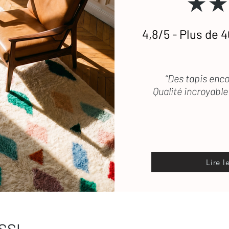
★★
4,8/5 - Plus de 4
etien
des tapis en laine
 vous répond rapidement
“Des tapis enco
Qualité incroyable 
Lire l