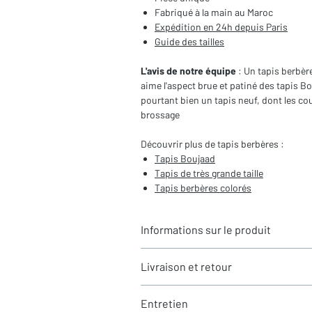
Fabriqué à la main au Maroc
Expédition en 24h depuis Paris
Guide des tailles
L'avis de notre équipe
: Un tapis berbèr
aime l'aspect brue et patiné des tapis Bou
pourtant bien un tapis neuf, dont les cou
brossage
Découvrir plus de tapis berbères :
Tapis Boujaad
Tapis de très grande taille
Tapis berbères colorés
Informations sur le produit
Typologie
: Tapis berbère Boujaad
Livraison et retour
Motifs
: Aplats de couleur
Dimensions du tapis
: 4x2,20m (hors
LIVRAISON
Coloris
: Ecru, rose, bleu, rouge
Entretien
Expédition rapide depuis Paris 🇫🇷 - 