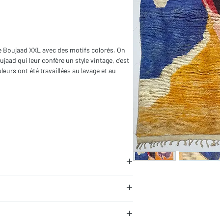
e Boujaad XXL avec des motifs colorés. On
jaad qui leur confère un style vintage, c'est
leurs ont été travaillées au lavage et au
 franges)
aucun frais de douane en Europe