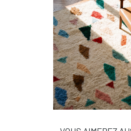
charge.
Besoin de plus de conseils ?
Consultez notre
guide complet d’entr
Une question ?
Contactez-nous
, on