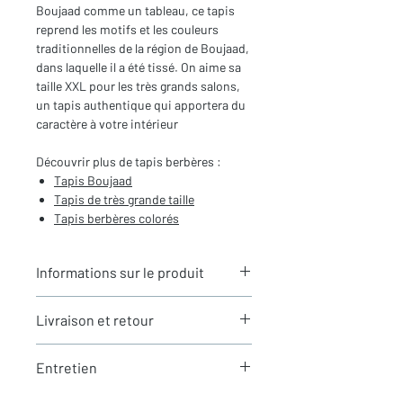
Boujaad comme un tableau, ce tapis
reprend les motifs et les couleurs
traditionnelles de la région de Boujaad,
dans laquelle il a été tissé. On aime sa
taille XXL pour les très grands salons,
un tapis authentique qui apportera du
caractère à votre intérieur
Découvrir plus de tapis berbères :
Tapis B
oujaad
Tapis de très grande taille
Tapis berbères colorés
Informations sur le produit
Typologie
: Tapis berbère Boujaad
Livraison et retour
Motifs
: Motifs traditionnels
revisités
LIVRAISON
Dimensions du tapis
: 3,58x2,52m
Entretien
Expédition rapide depuis Paris 🇫🇷 -
(hors franges)
aucun frais de douane en Europe
Coloris
: Multicolore
La laine est une matière naturellement