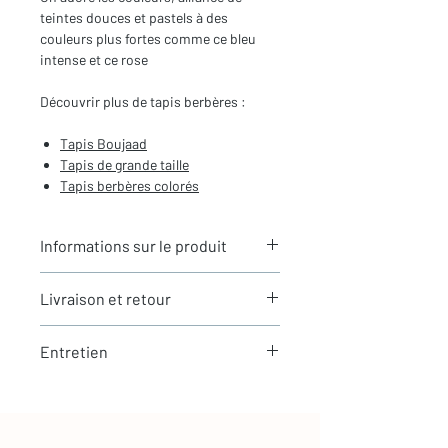
teintes douces et pastels à des
couleurs plus fortes comme ce bleu
intense et ce rose
Découvrir plus de tapis berbères :
Tapis
Boujaad
Tapis de grande taille
Tapis berbères
colorés
Informations sur le produit
Typologie
: Tapis berbère Boujaad
Livraison et retour
Motifs
: Motifs berbères
traditionnels
LIVRAISON
Dimensions du tapis
: 2,90X1,92m
Entretien
Expédition rapide depuis Paris 🇫🇷 -
(hors franges)
aucun frais de douane en Europe
Coloris
: Multicolore
La laine est une matière naturellement
Tous nos tapis sont en stock et
Composition
: 100% Laine
résistante et facile à entretenir
expédiés sous 24h via Chronopost.