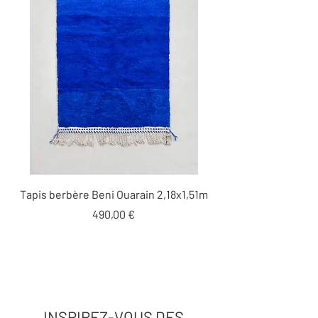
Tapis berbère Beni Ouarain 2,18x1,51m
Prix
490,00 €
INSPIREZ-VOUS DES