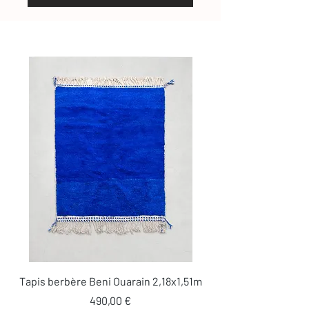
Tapis berbère Beni Ouarain 2,18x1,51m
Prix
490,00 €