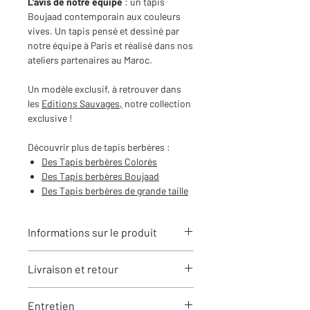
L'avis de notre équipe
: un tapis
Boujaad contemporain aux couleurs
vives. Un tapis pensé et dessiné par
notre équipe à Paris et réalisé dans nos
ateliers partenaires au Maroc.
Un modèle exclusif, à retrouver dans
les
Editions Sauvages,
notre collection
exclusive !
Découvrir plus de tapis berbères :
Des Tapis berbères Colorés
Des Tapis berbères Boujaad
Des Tapis berbères de grande taille
Informations sur le produit
Typologie
: Tapis berbère Beni
Livraison et retour
Ouarain
Motifs
: Motifs graphiques
LIVRAISON
contemporains
Entretien
Expédition rapide depuis Paris 🇫🇷 -