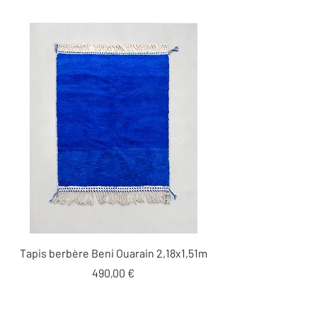
Tapis berbère Beni Ouarain 2,18x1,51m
Prix
490,00 €