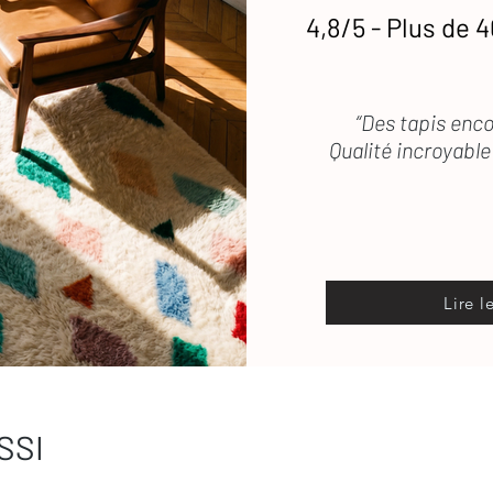
4,8/5 - Plus de 4
etien
des tapis en laine
 vous répond rapidement
“Des tapis enco
Qualité incroyable 
Lire l
SSI