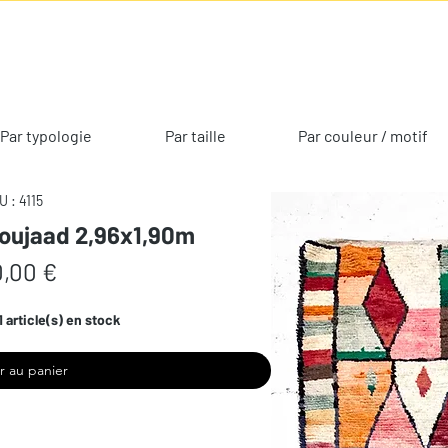
Par typologie
Par taille
Par couleur / motif
U : 4115
Boujaad 2,96x1,90m
Prix
,00 €
1 article(s) en stock
r au panier