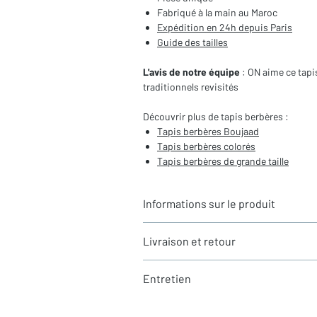
Fabriqué à la main au Maroc
Expédition en 24h depuis Paris
Guide des tailles
L'avis de notre équipe
: ON aime ce tapi
traditionnels revisités
Découvrir plus de tapis berbères :
Tapis berbères Boujaad
Tapis berbères colorés
Tapis berbères de grande taille
Informations sur le produit
Typologie
: Tapis berbère Boujaad
Livraison et retour
Motifs
: Motifs berbères
Dimensions du tapis
: 2,96x1,90m (h
LIVRAISON
Coloris
: Multicolore
Entretien
Expédition rapide depuis Paris 🇫🇷 - 
Composition
: 100% Laine
Tous nos tapis sont en stock et expédi
La laine est une matière naturellement ré