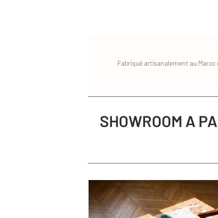
spécialisé dans le nettoyage des tapis. L
mètre carré. N'hésitez pas à nous conta
conseillions un prestataire.
Fabriqué artisanalement au Maroc e
SHOWROOM A PA