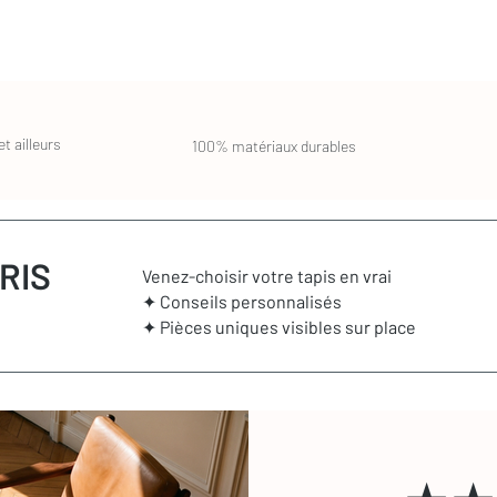
e coût de ce type de nettoyage se calcule au
cter si vous souhaitez que nous vous
t ailleurs
100% matériaux durables
RIS
Venez-choisir votre tapis en vrai
✦ Conseils personnalisés
✦ Pièces uniques visibles sur place