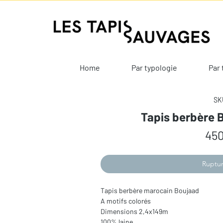
Home
Par typologie
Par 
SKU
Tapis berbère 
450
Ruptur
Tapis berbère marocain Boujaad
A motifs colorés
Dimensions 2,4x149m
100% laine