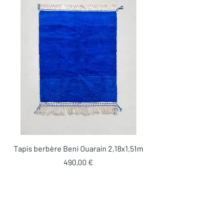
Tapis berbère Beni Ouarain 2,18x1,51m
Prix
490,00 €