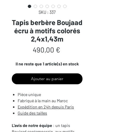
SKU : 337
Tapis berbère Boujaad
écru à motifs colorés
2,4x1,43m
Prix
490,00 €
Il ne reste que 1 article(s) en stock
Ajouter au panier
Pièce unique
Fabriqué à la main au Maroc
Expédition en 24h depuis Paris
Guide des tailles
L'avis de notre équipe
: un tapis
Boujaad contemporain, aux motifs