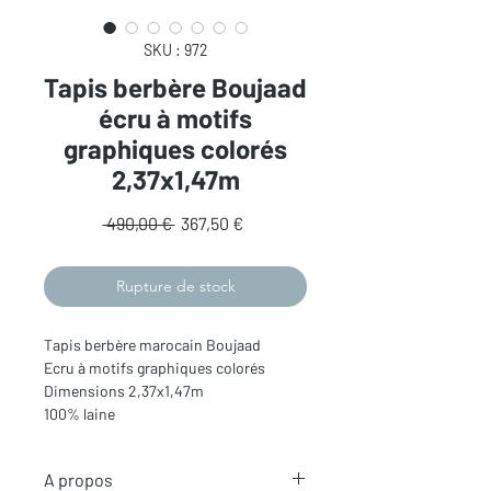
SKU : 972
Tapis berbère Boujaad
écru à motifs
graphiques colorés
2,37x1,47m
Prix
Prix
 490,00 € 
367,50 €
original
promotionnel
Rupture de stock
Tapis berbère marocain Boujaad
Ecru à motifs graphiques colorés
Dimensions 2,37x1,47m
100% laine
A propos