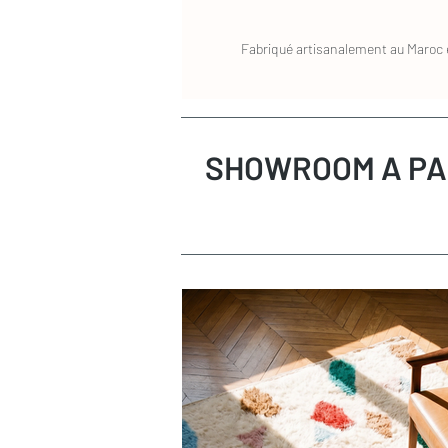
mètre carré. N'hésitez pas à nous conta
conseillions un prestataire.
Fabriqué artisanalement au Maroc e
SHOWROOM A PA