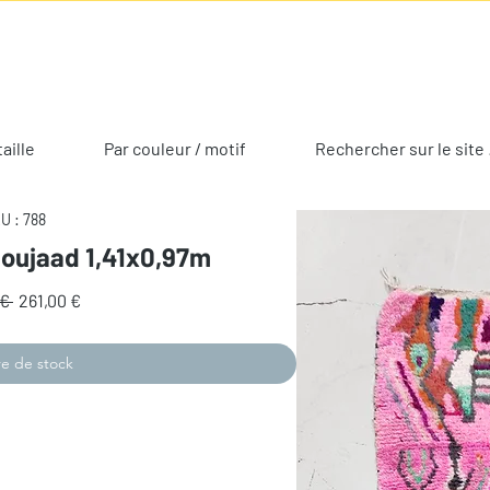
taille
Par couleur / motif
Rechercher sur le site 
U : 788
Boujaad 1,41x0,97m
Prix
Prix
€ 
261,00 €
original
promotionnel
e de stock