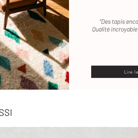
“Des tapis enco
Qualité incroyable 
Lire l
SSI