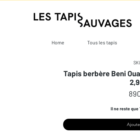
Home
Tous les tapis
SKU
Tapis berbère Beni Oua
2,
890
Il ne reste que 
Ajoute