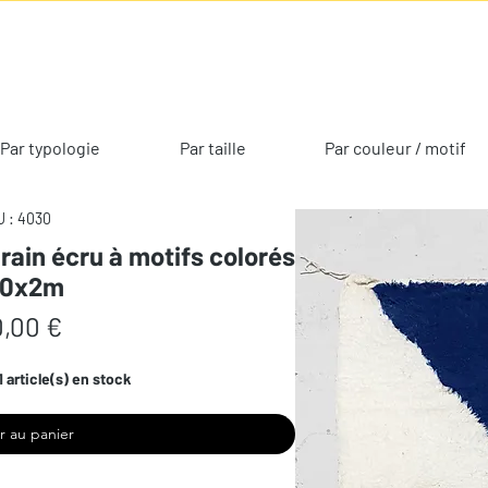
Par typologie
Par taille
Par couleur / motif
 : 4030
rain écru à motifs colorés
90x2m
Prix
,00 €
1 article(s) en stock
r au panier