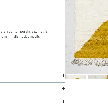
Ouarain contemporain, aux motifs
t le minimalisme des motifs
in
rains
 franges)
aucun frais de douane en Europe
és sous 24h via Chronopost.