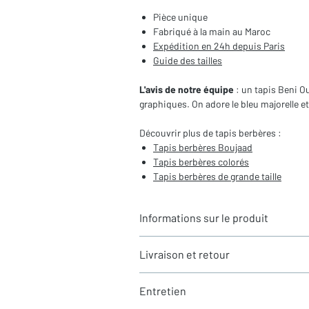
Pièce unique
Fabriqué à la main au Maroc
Expédition en 24h depuis Paris
Guide des tailles
L'avis de notre équipe
: un tapis Beni 
graphiques. On adore le bleu majorelle e
Découvrir plus de tapis berbères :
Tapis berbères Boujaad
Tapis berbères colorés
Tapis berbères de grande taille
Informations sur le produit
Typologie
: Tapis berbère Beni Ouara
Livraison et retour
Motifs
: Motifs graphiques contempo
Dimensions du tapis
: 2,90x2m (hors
LIVRAISON
Coloris
: Ecru, Bleu et jaune
Entretien
Expédition rapide depuis Paris 🇫🇷 - 
Composition
: 100% Laine
Tous nos tapis sont en stock et expédi