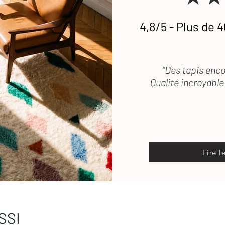
4,8/5 - Plus de 4
etien
des tapis en laine
 vous répond rapidement
“Des tapis enco
Qualité incroyable 
Lire l
SSI