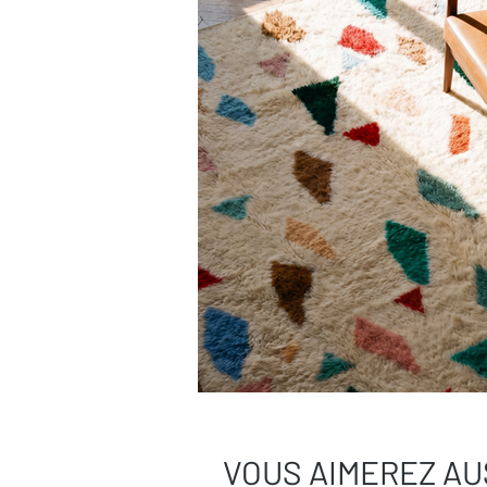
Besoin de plus de conseils ?
Consultez notre
guide complet d’entr
Une question ?
Contactez-nous
, on
VOUS AIMEREZ AU