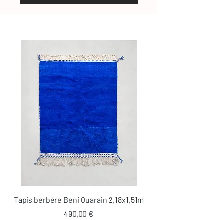
Tapis berbère Beni Ouarain 2,18x1,51m
Prix
490,00 €