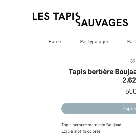
Home
Par typologie
Par 
SKU
Tapis berbère Boujaa
2,6
550
Ruptur
Tapis berbère marocain Boujaad
Ecru à motifs colorés