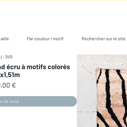
taille
Par couleur / motif
Rechercher sur le site 
 : 3415
d écru à motifs colorés
2x1,51m
Prix
,00 €
e de stock