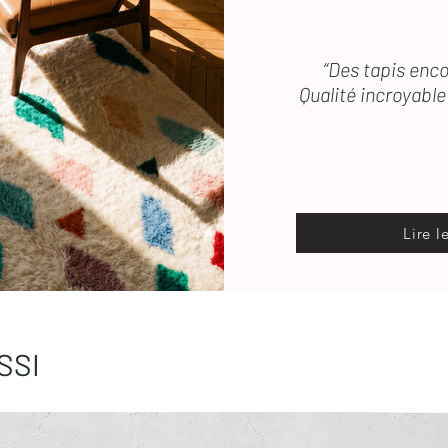
“Des tapis enco
Qualité incroyable 
Lire l
SSI