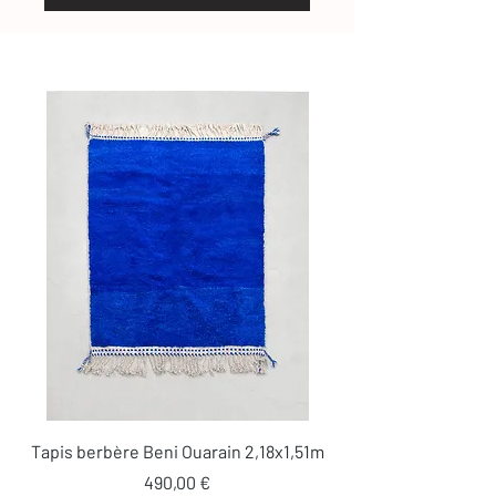
Tapis berbère Beni Ouarain 2,18x1,51m
Prix
490,00 €