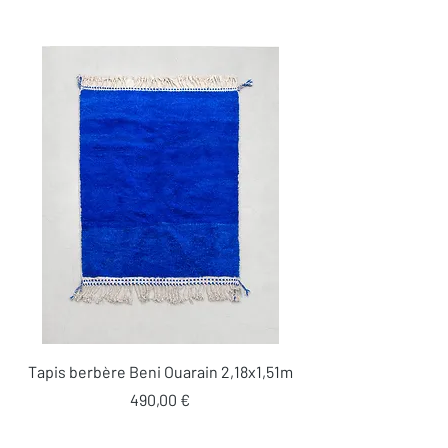
Tapis berbère Beni Ouarain 2,18x1,51m
Prix
490,00 €