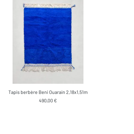
Tapis berbère Beni Ouarain 2,18x1,51m
Prix
490,00 €