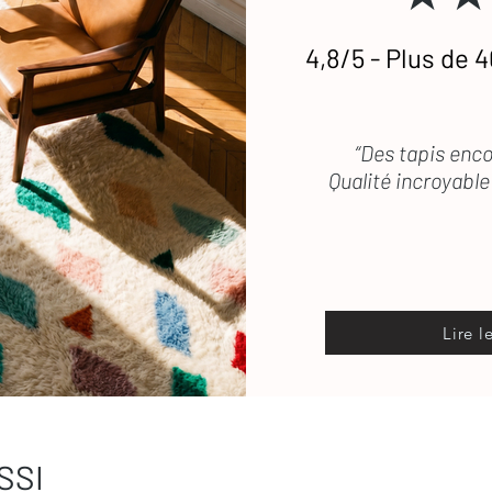
4,8/5 - Plus de 4
etien
des tapis en laine
 vous répond rapidement
“Des tapis enco
Qualité incroyable 
Lire l
SSI