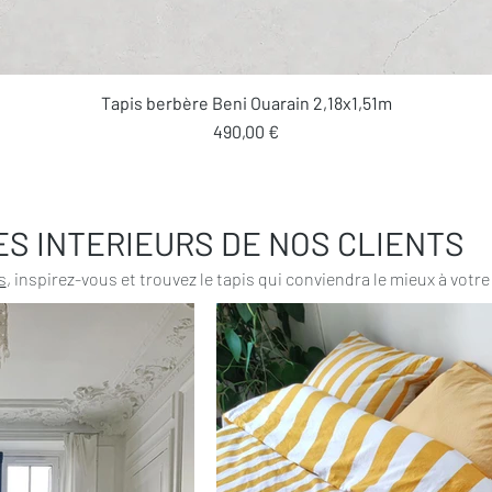
Aperçu rapide
Tapis berbère Beni Ouarain 2,18x1,51m
Prix
490,00 €
ES INTERIEURS DE NOS CLIENTS
s
, inspirez-vous et trouvez le tapis qui conviendra le mieux à votre 