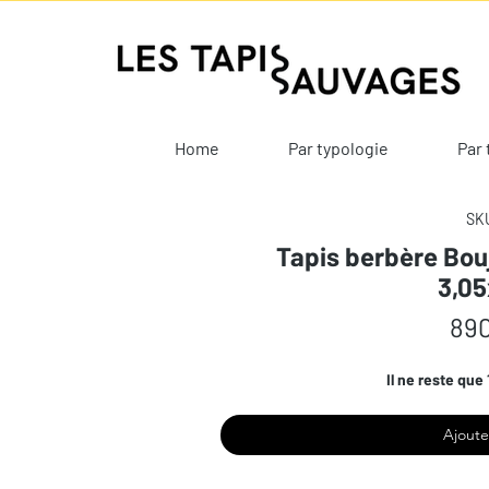
Home
Par typologie
Par 
SKU
Tapis berbère Bou
3,0
890
Il ne reste que 
Ajoute