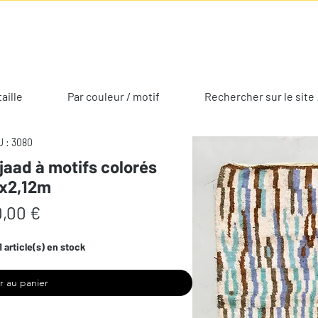
taille
Par couleur / motif
Rechercher sur le site 
 : 3080
jaad à motifs colorés
5x2,12m
Prix
,00 €
1 article(s) en stock
r au panier