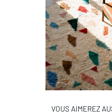
Besoin de plus de conseils ?
Consultez notre
guide complet d’entr
Une question ?
Contactez-nous
, on
VOUS AIMEREZ AU