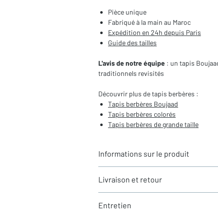
Pièce unique
Fabriqué à la main au Maroc
Expédition en 24h depuis Paris
Guide des tailles
L'avis de notre équipe
: un tapis Bouja
traditionnels revisités
Découvrir plus de tapis berbères :
Tapis berbères Boujaad
Tapis berbères colorés
Tapis berbères de grande taille
Informations sur le produit
Typologie
: Tapis berbère Boujaad
Livraison et retour
Motifs
: Motifs berbères
Dimensions du tapis
: 3,05x2,12m (h
LIVRAISON
Coloris
: Multicolore
Entretien
Expédition rapide depuis Paris 🇫🇷 - 
Composition
: 100% Laine
Tous nos tapis sont en stock et expédi