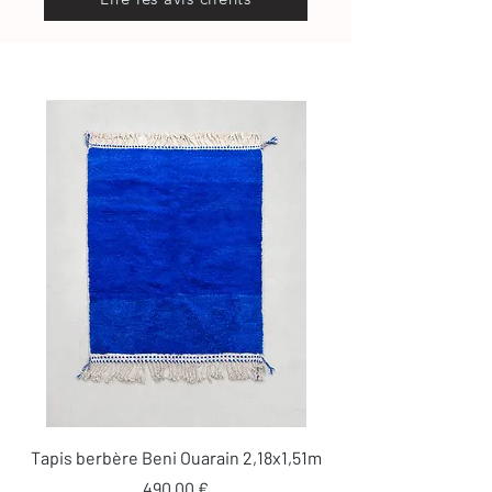
0634789095)
Tapis berbère Beni Ouarain 2,18x1,51m
Prix
490,00 €