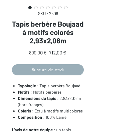
SKU : 2509
Tapis berbère Boujaad
à motifs colorés
2,93x2,06m
Prix
Prix
 890,00 € 
712,00 €
original
promotionnel
Rupture de stock
Typologie
: Tapis berbère Boujaad
Motifs
: Motifs berbères
Dimensions du tapis
: 2,93x2,06m
(hors franges)
Coloris
: Ecru à motifs multicolores
Composition
: 100% Laine
L'avis de notre équipe
: un tapis