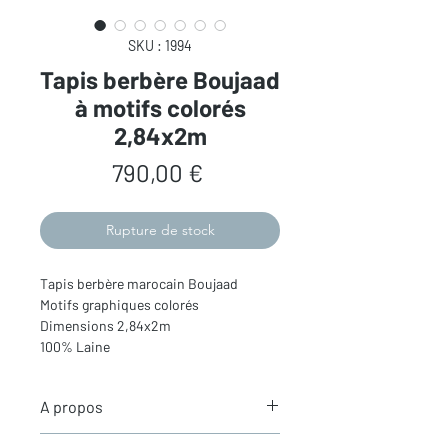
SKU : 1994
Tapis berbère Boujaad
à motifs colorés
2,84x2m
Prix
790,00 €
Rupture de stock
Tapis berbère marocain Boujaad
Motifs graphiques colorés
Dimensions 2,84x2m
100% Laine
A propos
Les
tapis Boujaad
- Entre traditions et