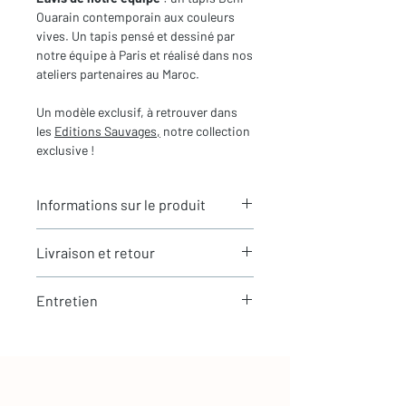
Ouarain contemporain aux couleurs
vives. Un tapis pensé et dessiné par
notre équipe à Paris et réalisé dans nos
ateliers partenaires au Maroc.
Un modèle exclusif, à retrouver dans
les
Editions Sauvages,
notre collection
exclusive !
Informations sur le produit
Typologie
: Tapis berbère Beni
Livraison et retour
Ouarain
Motifs
: Motifs graphiques
LIVRAISON
contemporains
Entretien
Expédition rapide depuis Paris 🇫🇷 -
Dimensions du tapis
: 2,84x2,06m
aucun frais de douane en Europe
(hors franges)
La laine est une matière naturellement
Tous nos tapis sont en stock et
Coloris
: A motifs colorés
résistante et facile à entretenir
expédiés sous 24h via Chronopost.
Composition
: 100% Laine
Les tapis berbères Beni Ouarain - le
Entretien simple au quotidien
🇫🇷 France : livraison en 24 à 48h