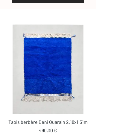
Tapis berbère Beni Ouarain 2,18x1,51m
Prix
490,00 €