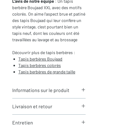
L'avis de notre équipe
: Un tapis
berbère Boujaad XXL avec des motifs
colorés. On aime l'aspect brue et patiné
des tapis Boujaad qui leur confère un
style vintage, c'est pourtant bien un
tapis neuf, dont les couleurs ont été
travaillées au lavage et au brossage
Découvrir plus de tapis berbères :
Tapis berbères Boujaad
Tapis berbères colorés
Tapis berbères de grande taille
Informations sur le produit
Typologie
: Tapis berbère Boujaad
Livraison et retour
Motifs
: Motifs berbères
Dimensions du tapis
: 2,79X1,88m
LIVRAISON
(hors franges)
Entretien
Expédition rapide depuis Paris 🇫🇷 -
Coloris
: Ecru à motifs multicolores
aucun frais de douane en Europe
Composition
: 100% Laine
La laine est une matière naturellement
Tous nos tapis sont en stock et