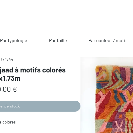
Par typologie
Par taille
Par couleur / motif
 : 1744
jaad à motifs colorés
1x1,73m
Prix
,00 €
e de stock
s colorés