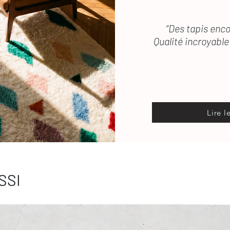
“Des tapis enco
Qualité incroyable 
Lire l
SSI