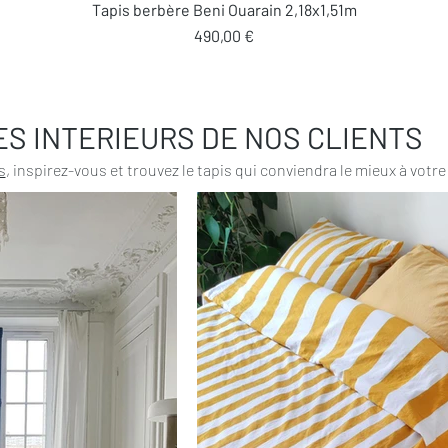
Aperçu rapide
Tapis berbère Beni Ouarain 2,18x1,51m
Prix
490,00 €
ES INTERIEURS DE NOS CLIENTS
s
, inspirez-vous et trouvez le tapis qui conviendra le mieux à votre 