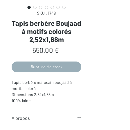
SKU : 1748
Tapis berbère Boujaad
à motifs colorés
2,52x1,68m
Prix
550,00 €
Rupture de stock
Tapis berbère marocain boujaad à
motifs colorés
Dimensions 2,52x1,68m
100% laine
A propos
Les
tapis Boujaad
- Entre traditions et