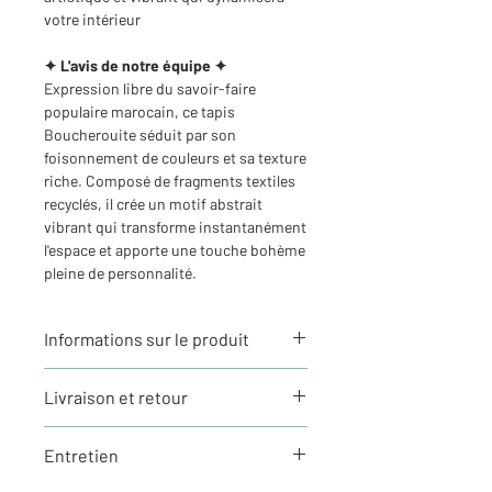
votre intérieur
✦ L'avis de notre équipe ✦
Expression libre du savoir-faire
populaire marocain, ce tapis
Boucherouite séduit par son
foisonnement de couleurs et sa texture
riche. Composé de fragments textiles
recyclés, il crée un motif abstrait
vibrant qui transforme instantanément
l'espace et apporte une touche bohème
pleine de personnalité.
Informations sur le produit
Typologie
: Tapis berbère
Livraison et retour
Boucherouite
Motifs
: Motifs berbères
LIVRAISON
traditionnels
Entretien
Expédition rapide depuis Paris 🇫🇷 -
Dimensions du tapis
: 1,80X0,93m
aucun frais de douane en Europe