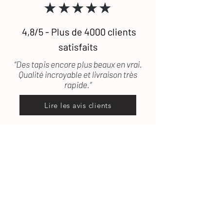
★★★★★
vous répond rapidement
4,8/5 - Plus de 4000 clients
satisfaits
“Des tapis encore plus beaux en vrai.
Qualité incroyable et livraison très
rapide.”
Lire les avis clients