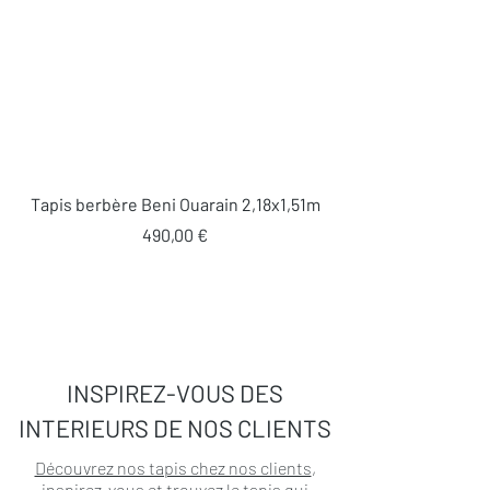
Tapis berbère Beni Ouarain 2,18x1,51m
Prix
490,00 €
INSPIREZ-VOUS DES
INTERIEURS DE NOS CLIENTS
Découvrez nos tapis chez nos clients
,
inspirez-vous et trouvez le tapis qui