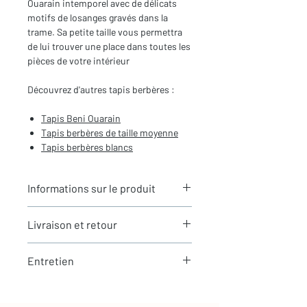
Ouarain intemporel avec de délicats
motifs de losanges gravés dans la
trame. Sa petite taille vous permettra
de lui trouver une place dans toutes les
pièces de votre intérieur
Découvrez d'autres tapis berbères :
Tapis Beni Ouarain
Tapis berbères de
taille moyenne
Tapis berbères blancs
Informations sur le produit
Typologie
: Tapis berbère Beni
Livraison et retour
Ouarain
Motifs
: Motifs de losanges gravés
LIVRAISON
dans la trame
Entretien
Expédition rapide depuis Paris 🇫🇷 -
Dimensions du tapis
: 1,87X1,56m
aucun frais de douane en Europe
(hors franges)
La laine est une matière naturellement
Tous nos tapis sont en stock et
Coloris
: Ecru uni
résistante et facile à entretenir