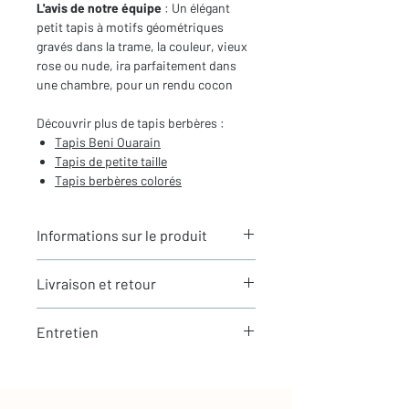
L'avis de notre équipe
: Un élégant
petit tapis à motifs géométriques
gravés dans la trame, la couleur, vieux
rose ou nude, ira parfaitement dans
une chambre, pour un rendu cocon
Découvrir plus de tapis berbères :
Tapis Beni Ouarain
Tapis de petite taille
Tapis berbères colorés
Informations sur le produit
Typologie
: Tapis berbère Beni
Livraison et retour
Ouarain
Motifs
: Motifs géométriques gravés
LIVRAISON
Dimensions du tapis
: 1,65x1,03m
Entretien
Expédition rapide depuis Paris 🇫🇷 -
(hors franges)
aucun frais de douane en Europe
Coloris
: Vieux rose
La laine est une matière naturellement
Tous nos tapis sont en stock et
Composition
: 100% Laine
résistante et facile à entretenir
expédiés sous 24h via Chronopost.