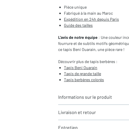
Pièce unique
Fabriqué à la main au Maroc
Expédition en 24h depuis Paris
Guide des tailles
L'avis de notre équipe
: Une couleur inc
fourrure et de subtils motifs géométriqu
ce tapis Beni Ouarain, une pièce rare !
Découvrir plus de tapis berbères :
Tapis Beni Ouarain
Tapis de grande taille
Tapis berbères
colorés
Informations sur le produit
Typologie
: Tapis berbère Beni Ouara
Livraison et retour
Motifs
: Motifs géométriques gravés
Dimensions du tapis
: 3x2,05m (hors
LIVRAISON
Coloris
: Vert menthe
Entretien
Expédition rapide depuis Paris 🇫🇷 - 