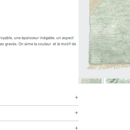
royable, une épaisseur inégalée, un aspect
es gravés. On aime la couleur et le motif de
in
 franges)
aucun frais de douane en Europe