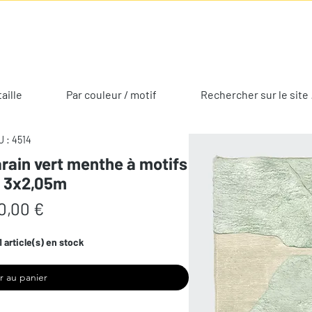
taille
Par couleur / motif
Rechercher sur le site 
 : 4514
rain vert menthe à motifs
s 3x2,05m
Prix
0,00 €
1 article(s) en stock
r au panier