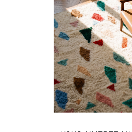
Nous pouvons vous recommander des pre
charge.
Besoin de plus de conseils ?
Consultez notre
guide complet d’entr
Une question ?
Contactez-nous
, on