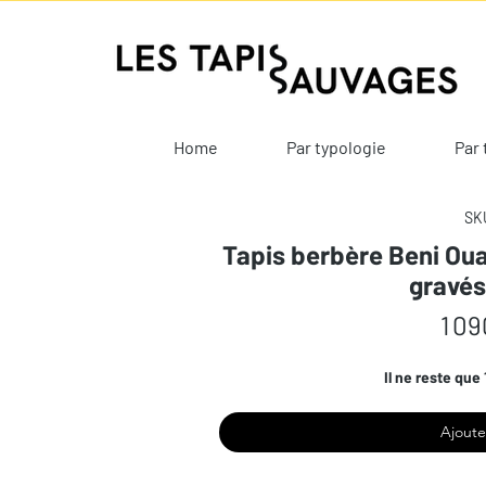
Home
Par typologie
Par 
SKU
Tapis berbère Beni Oua
gravé
1 09
Il ne reste que 
Ajoute