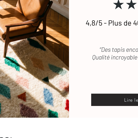
★★
stataires si besoin.
4,8/5 - Plus de 4
etien
des tapis en laine
 vous répond rapidement
“Des tapis enco
Qualité incroyable 
Lire l