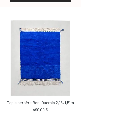
Tapis berbère Beni Ouarain 2,18x1,51m
Prix
490,00 €