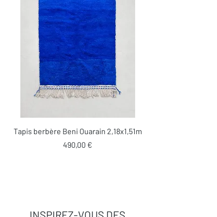
Tapis berbère Beni Ouarain 2,18x1,51m
Prix
490,00 €
INSPIREZ-VOUS DES