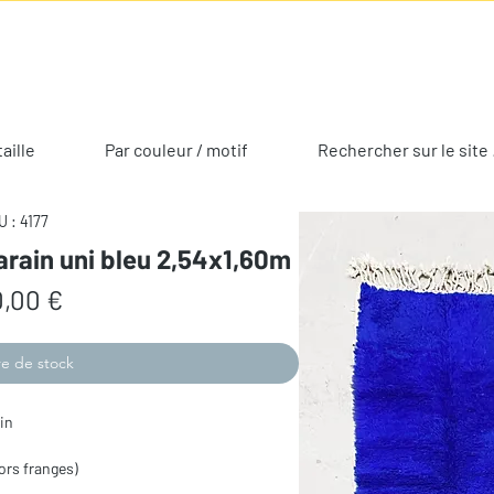
taille
Par couleur / motif
Rechercher sur le site 
 : 4177
arain uni bleu 2,54x1,60m
Prix
,00 €
e de stock
in
ors franges)