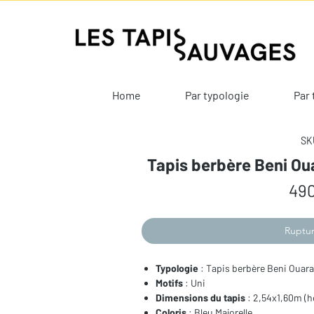
Home
Par typologie
Par 
SKU
Tapis berbère Beni Ou
490
Ruptur
Typologie
: Tapis berbère Beni Ouara
Motifs
: Uni
Dimensions du tapis
: 2,54x1,60m (h
Coloris
: Bleu Majorelle