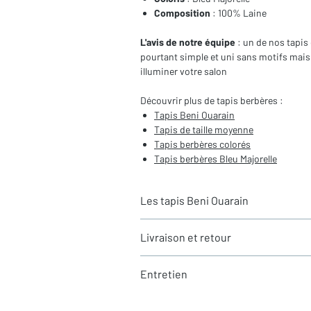
Composition
: 100% Laine
L'avis de notre équipe
: un de nos tapis
pourtant simple et uni sans motifs mais
illuminer votre salon
Découvrir plus de tapis berbères :
Tapis Beni Ouarain
Tapis de taille moyenne
Tapis berbères colorés
Tapis berbères Bleu Majorelle
Les tapis Beni Ouarain
Livraison et retour
Les tapis berbères
Beni Ouarain
sont tis
par une tribu berbère du même nom. Les 
Temps de traitement
: Tous les tapi
moelleux, avec une hauteur de laine selon
Entretien
expédiés en 24h via Chronopost. Les
100% à partir de laine de moutons. Les po
de 24 à 48h. Pour connaître, nos tari
ou ras à un poil plus long
Pour l'
entretien courant
de vos tapi
dédiée
.