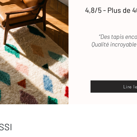
4,8/5 - Plus de 4
etien
des tapis en laine
 vous répond rapidement
“Des tapis enco
Qualité incroyable 
Lire l
SSI