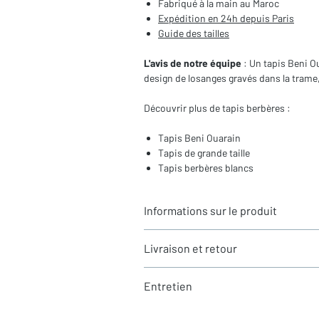
Fabriqué à la main au Maroc
Expédition en 24h depuis Paris
Guide des tailles
L'avis de notre équipe
: Un tapis Beni O
design de losanges gravés dans la trame,
Découvrir plus de tapis berbères :
Tapis Beni Ouarain
Tapis de grande taille
Tapis berbères blancs
Informations sur le produit
Typologie
: Tapis berbère Beni Ouara
Livraison et retour
Motifs
: Motifs de losanges gravés
Dimensions du tapis
3,18X2,10m (hor
LIVRAISON
Coloris
: Ecru
Entretien
Expédition rapide depuis Paris 🇫🇷 - 
Composition
: 100% Laine
Tous nos tapis sont en stock et expédi
La laine est une matière naturellement ré