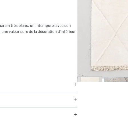
uarain très blanc, un intemporel avec son
 une valeur sure de la décoration d'intérieur
in
s franges)
aucun frais de douane en Europe
és sous 24h via Chronopost.
sistante et facile à entretenir