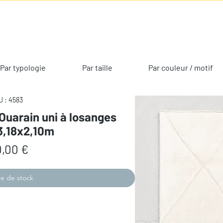
Par typologie
Par taille
Par couleur / motif
 : 4583
Ouarain uni à losanges
3,18x2,10m
Prix
,00 €
e de stock