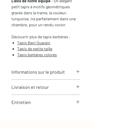
L'avis de notre équipe
: Un élégant
petit tapis à motifs géométriques
gravés dans la trame, la couleur,
turquoise, ira parfaitement dans une
chambre, pour un rendu cocon
Découvrir plus de tapis berbères :
Tapis Beni Ouarain
Tapis de petite taille
Tapis berbères colorés
Informations sur le produit
Typologie
: Tapis berbère Beni
Livraison et retour
Ouarain
Motifs
: Motifs géométriques gravés
LIVRAISON
Dimensions du tapis
: 1,58X1,07m
Entretien
Expédition rapide depuis Paris 🇫🇷 -
(hors franges)
aucun frais de douane en Europe
Coloris
: Turquoise
La laine est une matière naturellement
Tous nos tapis sont en stock et
Composition
: 100% Laine
résistante et facile à entretenir
expédiés sous 24h via Chronopost.