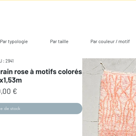
Par typologie
Par taille
Par couleur / motif
 : 2941
rain rose à motifs colorés
9x1,53m
Prix
,00 €
e de stock