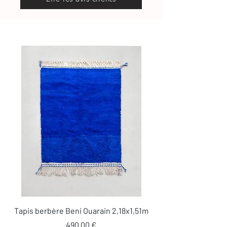
Tapis berbère Beni Ouarain 2,18x1,51m
Prix
490,00 €