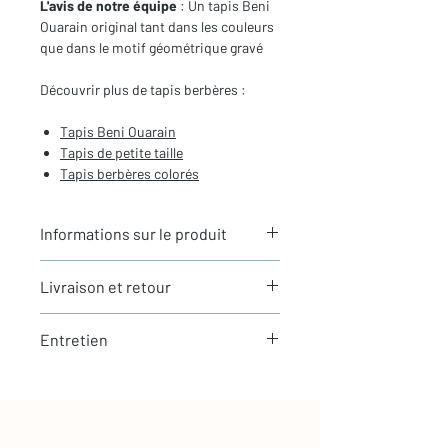
L'avis de notre équipe
: Un tapis Beni
Ouarain original tant dans les couleurs
que dans le motif géométrique gravé
Découvrir plus de tapis berbères :
Tapis
Beni Ouarain
Tapis de petite taille
Tapis berbères
colorés
Informations sur le produit
Typologie
: Tapis berbère Beni
Livraison et retour
Ouarain
Motifs
: Motifs géométriques gravés
LIVRAISON
Dimensions du tapis
: 1,56x1,04m
Entretien
Expédition rapide depuis Paris 🇫🇷 -
(hors franges)
aucun frais de douane en Europe
Coloris
: Orange et nude
La laine est une matière naturellement
Tous nos tapis sont en stock et
Composition
: 100% Laine
résistante et facile à entretenir
expédiés sous 24h via Chronopost.
Les tapis berbères Beni Ouarain - le
Entretien simple au quotidien