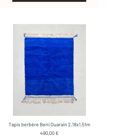
Tapis berbère Beni Ouarain 2,18x1,51m
Prix
490,00 €