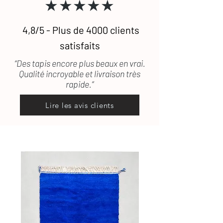
★★★★★
d’entretien
des tapis en laine
Une question ?
Contactez-nous
, on
vous répond rapidement
4,8/5 - Plus de 4000 clients
satisfaits
“Des tapis encore plus beaux en vrai.
Qualité incroyable et livraison très
rapide.”
Lire les avis clients