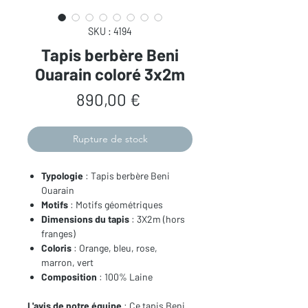
SKU : 4194
Tapis berbère Beni
Ouarain coloré 3x2m
Prix
890,00 €
Rupture de stock
Typologie
: Tapis berbère Beni
Ouarain
Motifs
: Motifs géométriques
Dimensions du tapis
: 3X2m (hors
franges)
Coloris
: Orange, bleu, rose,
marron, vert
Composition
: 100% Laine
L'avis de notre équipe
: Ce tapis Beni