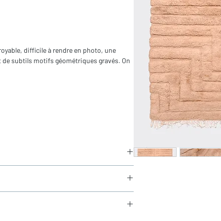
oyable, difficile à rendre en photo, une
t de subtils motifs géométriques gravés. On
in
ors franges)
aucun frais de douane en Europe
és sous 24h via Chronopost.