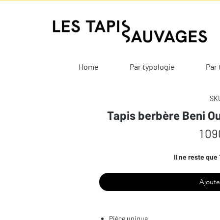
Home
Par typologie
Par 
SKU
Tapis berbère Beni O
1 09
Il ne reste que 
Ajoute
Pièce unique