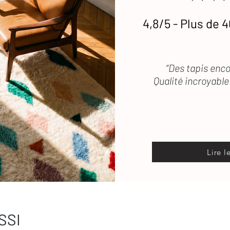
4,8/5 - Plus de 4
etien
des tapis en laine
 vous répond rapidement
“Des tapis enco
Qualité incroyable 
Lire l
SSI