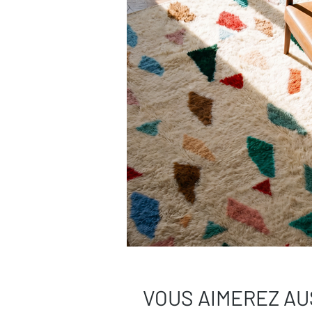
Besoin de plus de conseils ?
Consultez notre
guide complet d’entr
Une question ?
Contactez-nous
, on
VOUS AIMEREZ AU