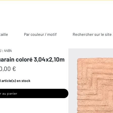
taille
Par couleur / motif
Rechercher sur le site 
 : 4484
uarain coloré 3,04x2,10m
Prix
0,00 €
1 article(s) en stock
r au panier