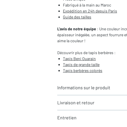
Fabriqué à la main au Maroc
Expédition en 24h depuis Paris
Guide des tailles
L'avis de notre équipe
: Une couleur incr
épaisseur inégalée, un aspect fourrure e
aime la couleur !
Découvrir plus de tapis berbères :
Tapis Beni Ouarain
Tapis de grande taille
Tapis berbères
colorés
Informations sur le produit
Typologie
: Tapis berbère Beni Ouara
Livraison et retour
Motifs
: Motifs géométriques gravés
Dimensions du tapis
: 3,04X2,10m (h
LIVRAISON
Coloris
: Marron, rose, saumon...
Entretien
Expédition rapide depuis Paris 🇫🇷 - 
Composition
: 100% Laine
Tous nos tapis sont en stock et expédi